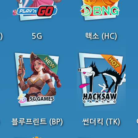
)
5G
핵소 (HC)
블루프린트 (BP)
썬더킥 (TK)