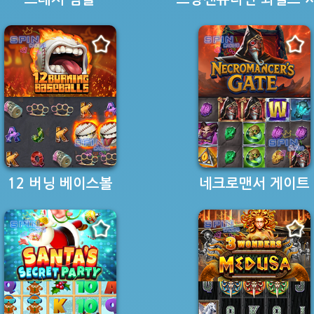
12 버닝 베이스볼
네크로맨서 게이트