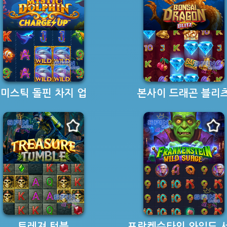
미스틱 돌핀 차지 업
본사이 드래곤 블리
트레져 텀블
프랑켄슈타인 와일드 