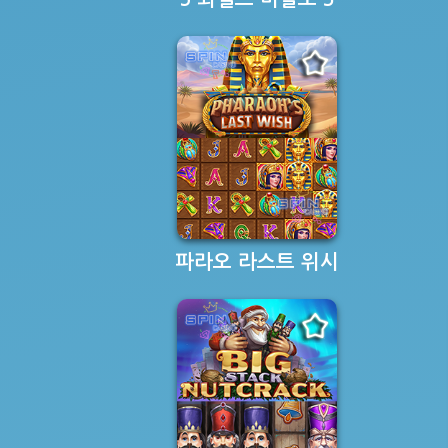
파라오 라스트 위시