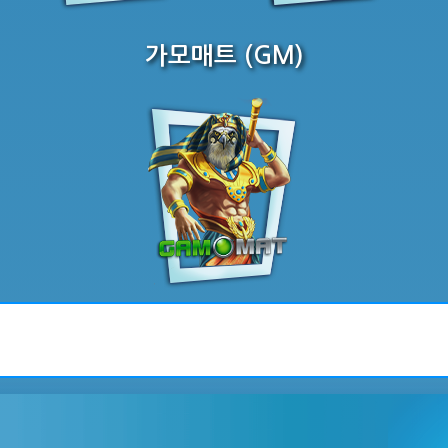
가모매트 (GM)