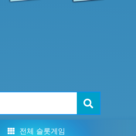
전체 슬롯게임