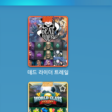
데드 라이더 트레일