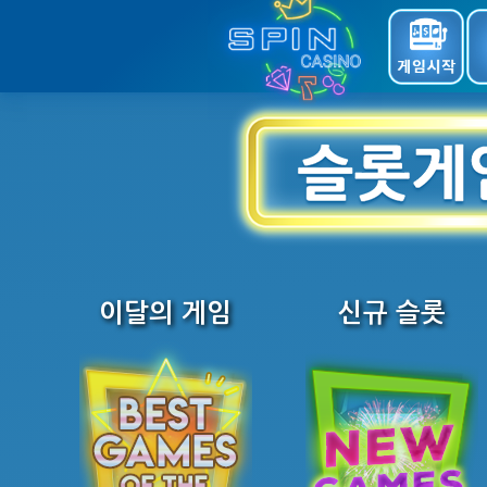
이달의 게임
신규 슬롯