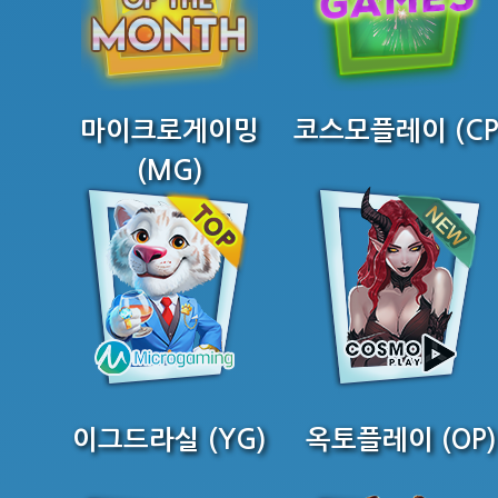
마이크로게이밍
코스모플레이 (CP
(MG)
이그드라실 (YG)
옥토플레이 (OP)