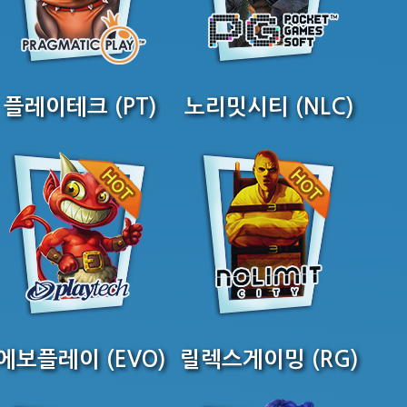
플레이테크 (PT)
노리밋시티 (NLC)
에보플레이 (EVO)
릴렉스게이밍 (RG)