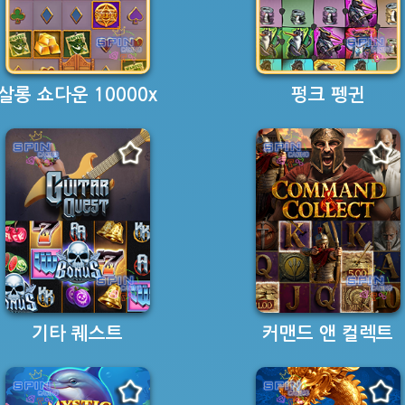
살롱 쇼다운 10000x
펑크 펭귄
기타 퀘스트
커맨드 앤 컬렉트