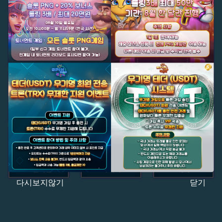
다시보지않기
닫기