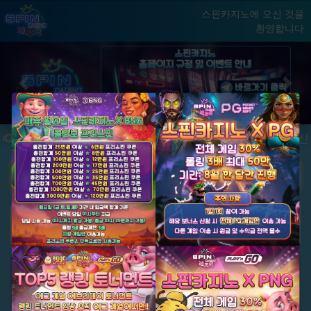
스핀카지노에 오신 것을
환영합니다
홈
게임
빅윈 클럽
닫기
Previous
Next
★ 국내 최초, 국내 슬롯 1등 에그계열 ★
★ 신