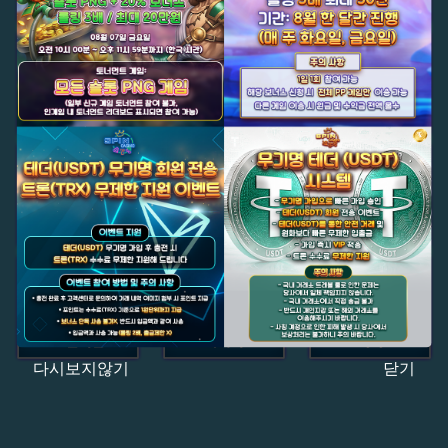
다시보지않기
닫기